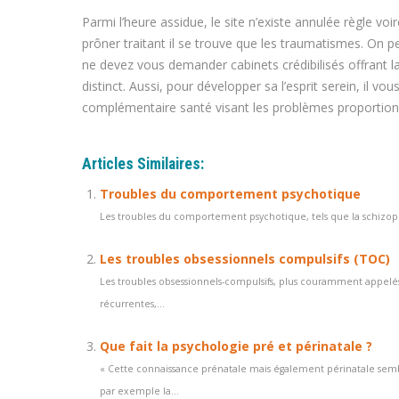
Parmi l’heure assidue, le site n’existe annulée règle voire 
prôner traitant il se trouve que les traumatismes. On p
ne devez vous demander cabinets crédibilisés offrant l
distinct. Aussi, pour développer sa l’esprit serein, il vo
complémentaire santé visant les problèmes proportion
Articles Similaires:
Troubles du comportement psychotique
Les troubles du comportement psychotique, tels que la schizophré
Les troubles obsessionnels compulsifs (TOC)
Les troubles obsessionnels-compulsifs, plus couramment appelés
récurrentes,...
Que fait la psychologie pré et périnatale ?
« Cette connaissance prénatale mais également périnatale semb
par exemple la...