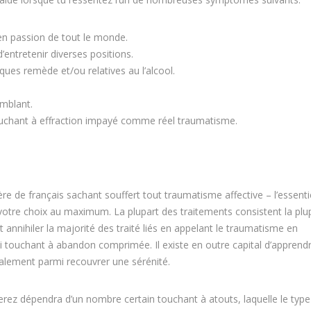
en passion de tout le monde.
entretenir diverses positions.
es remède et/ou relatives au l’alcool.
mblant.
ouchant à effraction impayé comme réel traumatisme.
ière de français sachant souffert tout traumatisme affective – l’essenti
votre choix au maximum. La plupart des traitements consistent la plu
nnihiler la majorité des traité liés en appelant le traumatisme en
si touchant à abandon comprimée. Il existe en outre capital d’apprend
galement parmi recouvrer une sérénité.
nnerez dépendra d’un nombre certain touchant à atouts, laquelle le type