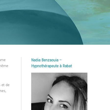
omme
Nadia Benzaouia –
, même
Hypnothérapeute à Rabat
 et de
ines,